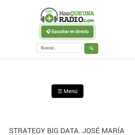
🎧 Escuchar en directo
🔍
☰ Menú
STRATEGY BIG DATA. JOSÉ MARÍA