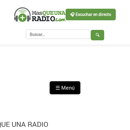
🎧 Escuchar en directo
🔍
☰ Menú
QUE UNA RADIO