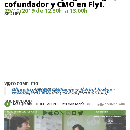
cofundador y CMO en Flyt.
29/10/2019 de 12:30h a 13:00h
SPOTIFY
VIDEO COMPLETO
Ahora, en DIRECTO,
#talento
https://t.co/eaaS1Aq9xp
y de
#marketing
@mariagutim
con
@JorgeBranger
habla de
.
— MasQUEUNAradio (@MasQUEunaradio)
October 29, 2019
SOUNDCLOUD