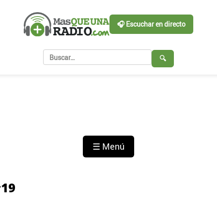
🎧 Escuchar en directo
🔍
☰ Menú
#19