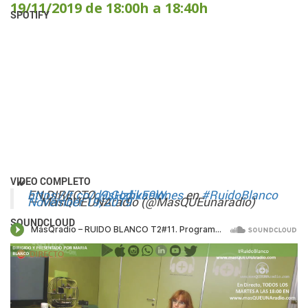
19/11/2019 de 18:00h a 18:40h
SPOTIFY
VIDEO COMPLETO
EN DIRECTO,
https://t.co/d9sHzbkE9W
@Godivaciones
en
#RuidoBlanco
— MasQUEUNAradio (@MasQUEunaradio)
November 19, 2019
SOUNDCLOUD