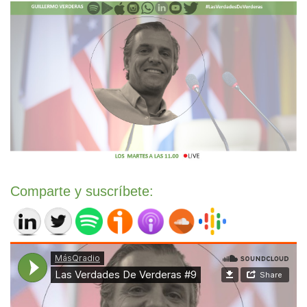
MásQradio
·
Las Verdades De Verderas #9
Comparte y suscríbete: