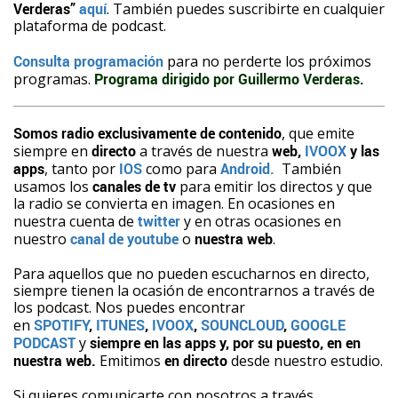
Verderas”
aquí
. También puedes suscribirte en cualquier
plataforma de podcast.
Consulta programación
para no perderte los próximos
programas.
Programa dirigido por Guillermo Verderas.
Somos radio exclusivamente de contenido
, que emite
siempre en
directo
a través de nuestra
web,
IVOOX
y las
apps
, tanto por
IOS
como para
Android.
También
usamos los
canales de tv
para emitir los directos y que
la radio se convierta en imagen. En ocasiones en
nuestra cuenta de
twitter
y en otras ocasiones en
nuestro
canal de youtube
o
nuestra web
.
Para aquellos que no pueden escucharnos en directo,
siempre tienen la ocasión de encontrarnos a través de
los podcast. Nos puedes encontrar
en
SPOTIFY
,
ITUNES
,
IVOOX
,
SOUNCLOUD
,
GOOGLE
PODCAST
y
siempre en las apps y, por su puesto, en en
nuestra web.
Emitimos
en directo
desde nuestro estudio.
Si quieres comunicarte con nosotros a través