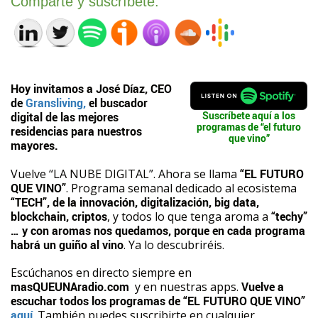
Comparte y suscríbete:
Hoy invitamos a José Díaz, CEO
de
Gransliving,
el buscador
Suscríbete aquí a los
digital de las mejores
programas de “el futuro
residencias para nuestros
que vino”
mayores.
Vuelve “LA NUBE DIGITAL”. Ahora se llama
“EL FUTURO
QUE VINO”
. Programa semanal dedicado al ecosistema
“TECH”, de la innovación, digitalización, big data,
blockchain, criptos
, y todos lo que tenga aroma a
“techy”
… y con aromas nos quedamos, porque en cada programa
habrá un guiño al vino
. Ya lo descubriréis.
Escúchanos en directo siempre en
masQUEUNAradio.com
y en nuestras apps.
Vuelve a
escuchar todos los programas de “EL FUTURO QUE VINO”
aquí
. También puedes suscribirte en cualquier