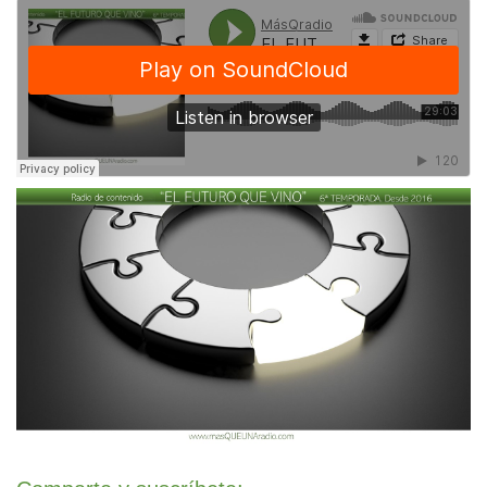
MásQradio
·
EL FUTURO QUE VINO #18