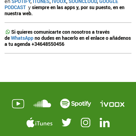
en
SPOTIFY
,
ITUNES
,
IVOOX
,
SOUNCLOUD
,
GOOGLE
PODCAST
y
siempre en las apps y, por su puesto, en en
nuestra web.
Si quieres comunicarte con nosotros a través
de
WhatsApp
no dudes en hacerlo en el enlace o añádenos
a tu agenda +34648550456